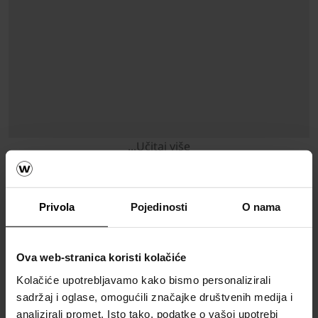
...Učitaj više
Ostali tipovi referentnih
Privola
Pojedinosti
O nama
objekata
Ova web-stranica koristi kolačiće
Kolačiće upotrebljavamo kako bismo personalizirali
sadržaj i oglase, omogućili značajke društvenih medija i
analizirali promet. Isto tako, podatke o vašoj upotrebi