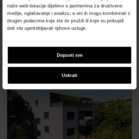
naše web-lokacije dijelimo s partnerima za društvene
medije, oglašavanje i analizu, a oni ih mogu kombinirati s
drugim podacima koje ste im pružili ili koje su prikupili
dok ste upotrebljavali njihove usluge.
Obiteljske kuće
Planovi za dom iz snova počinju inspiracijom. Vaš
Dopusti sve
dom je odraz vašeg karaktera, a ovdje možete
odabrati inspirativne objekte koji to i oslikavaju.
Uskrati