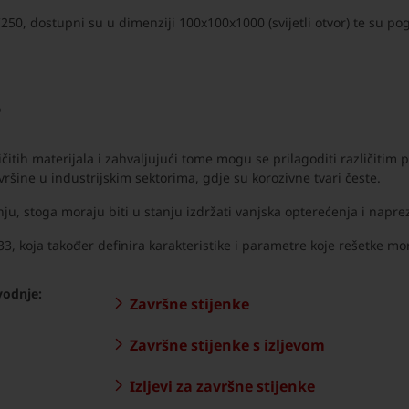
C250, dostupni su u dimenziji 100x100x1000 (svijetli otvor) te su po
?
itih materijala i zahvaljujući tome mogu se prilagoditi različitim p
ovršine u industrijskim sektorima, gdje su korozivne tvari česte.
nju, stoga moraju biti u stanju izdržati vanjska opterećenja i napre
 koja također definira karakteristike i parametre koje rešetke mo
vodnje:
Završne stijenke
Završne stijenke s izljevom
Izljevi za završne stijenke