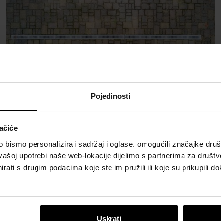
Pojedinosti
SemDrain B125
Polipropilenski SemDrain® kanali za oborinsku
odvodnju klase nosivosti B125 prikladni su za
ačiće
površine koje koriste pješaci i biciklisti te za
bismo personalizirali sadržaj i oglase, omogućili značajke društv
parkirališta osobnih automobila.
vašoj upotrebi naše web-lokacije dijelimo s partnerima za društv
rati s drugim podacima koje ste im pružili ili koje su prikupili do
Više
Uskrati