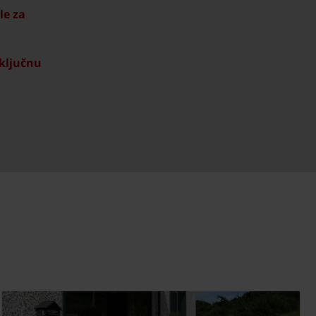
le za
iključnu