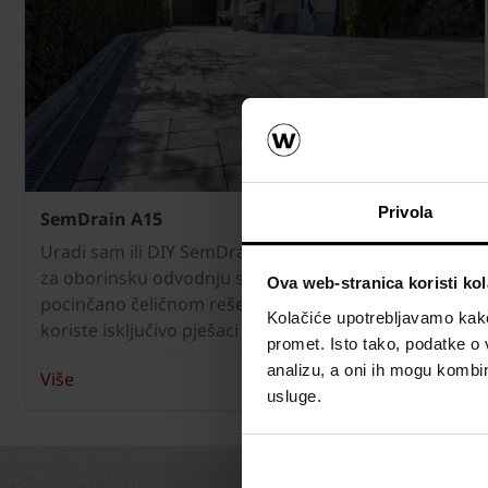
Privola
SemDrain A15
Uradi sam ili DIY SemDrain® polipropilenski kanali
za oborinsku odvodnju sa već ugrađenom
Ova web-stranica koristi kol
pocinčano čeličnom rešetkom za površine koje
Kolačiće upotrebljavamo kako 
koriste isključivo pješaci i biciklisti.
promet. Isto tako, podatke o 
analizu, a oni ih mogu kombini
Više
usluge.