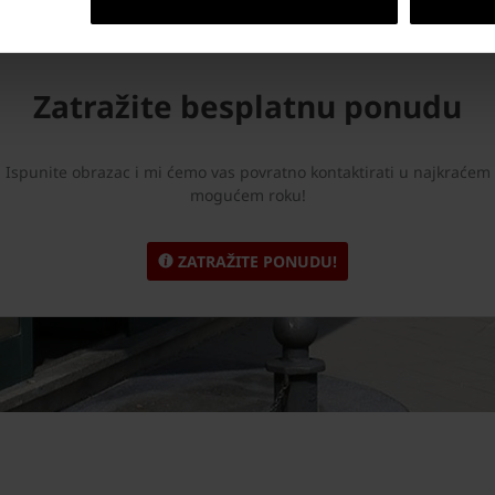
Zatražite besplatnu ponudu
Ispunite obrazac i mi ćemo vas povratno kontaktirati u najkraćem
mogućem roku!
ZATRAŽITE PONUDU!