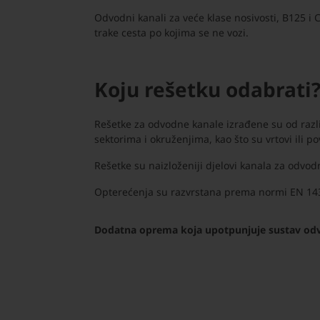
Odvodni kanali za veće klase nosivosti, B125 i 
trake cesta po kojima se ne vozi.
Koju rešetku odabrati
Rešetke za odvodne kanale izrađene su od različ
sektorima i okruženjima, kao što su vrtovi ili p
Rešetke su naizloženiji djelovi kanala za odvod
Opterećenja su razvrstana prema normi EN 1433,
Dodatna oprema koja upotpunjuje sustav od