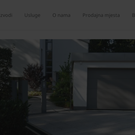
izvodi
Usluge
O nama
Prodajna mjesta
B