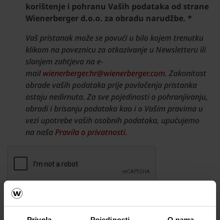
korištenje i pohranu Vaših podataka od strane
Wienerberger d.o.o. za obradu narudžbe. *
Vaš pristanak može se povući u bilo kojem trenutku
klikom na poveznicu za otkazivanje u Newsletteru ili
slanjem zahtjeva na e-
mail
wienerberger.hr@wienerberger.com
. Zakonitost
obrade vaših podataka prije povlačenja pristanka
ostaju nedirnuta. Za sve pojedinosti o pohranjivanju,
obradi i brisanju podataka kao i o Vašim pravima u
vezi upotrebe vaših osobnih podataka, upućujemo
na naša
Pravila o privatnosti.
Privola
Pojedinosti
O nama