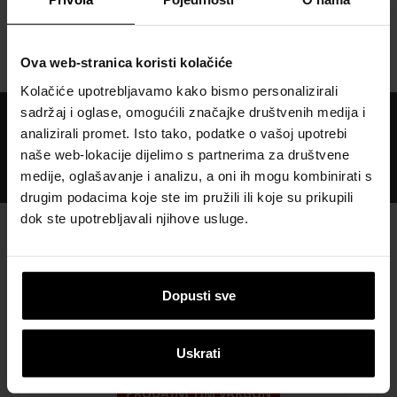
wienerberger Hrvatska
Alati i preuzimanja
Alati za krov
Zatražite ponudu Tondach
Planoton 30 crijepa
Ova web-stranica koristi kolačiće
Kolačiće upotrebljavamo kako bismo personalizirali
sadržaj i oglase, omogućili značajke društvenih medija i
Međunarodno znanje i iskustvo
analizirali promet. Isto tako, podatke o vašoj upotrebi
Profesionalna tehnička podrška i servis
naše web-lokacije dijelimo s partnerima za društvene
medije, oglašavanje i analizu, a oni ih mogu kombinirati s
Rješenja od održivog građevinskog materijala
drugim podacima koje ste im pružili ili koje su prikupili
dok ste upotrebljavali njihove usluge.
PRODAJNI TIM WIENERBERGER
Dopusti sve
Uskrati
PRODAJNI TIM VARGON