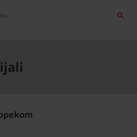
log
jali
i opekom