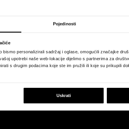
ja zvučno izolacijske opeke Po
Iznimne akustične performanse!
Pojedinosti
ačiće
bismo personalizirali sadržaj i oglase, omogućili značajke društv
vašoj upotrebi naše web-lokacije dijelimo s partnerima za društv
rati s drugim podacima koje ste im pružili ili koje su prikupili do
Uskrati