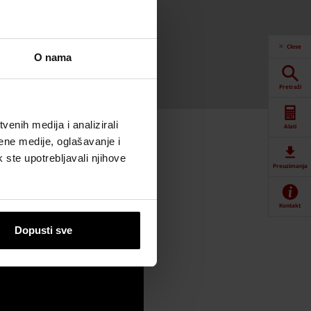
rotherm 25 AKU
Close
O nama
Pretraži
enih medija i analizirali
Alati
ene medije, oglašavanje i
k ste upotrebljavali njihove
Preuzimanja
Kontakt
Dopusti sve