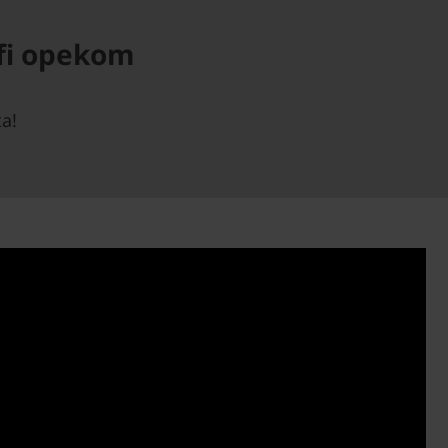
ofi opekom
ta!