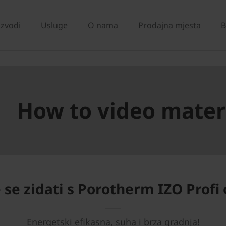
izvodi
Usluge
O nama
Prodajna mjesta
B
How to video materi
 se zidati s Porotherm IZO Prof
Energetski efikasna, suha i brza gradnja!