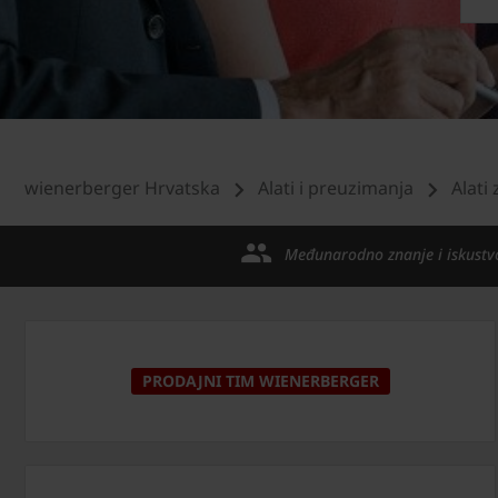
wienerberger Hrvatska
Alati i preuzimanja
Alati 
Međunarodno znanje i iskustv
PRODAJNI TIM WIENERBERGER