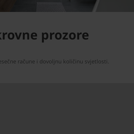
krovne prozore
esečne račune i dovoljnu količinu svjetlosti.