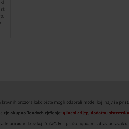
ki
st
a,
o
krovnih prozora kako biste mogli odabrali model koji najviše pris
te
cjelokupno Tondach rješenje:
glineni crijep
,
dodatnu sistemsk
ade prirodan krov koji "diše", koji pruža ugodan i zdrav boravak 