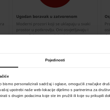
Ugodan boravak u zatvorenom
Os
ora
Moderni prozori koji se uklapaju u svaki
Pr
prostor u potkrovlju. Oni osvjetljavaju i
os
e.
prozračuju prostor, daju dojam
do
nom
prostranosti i ugode, a povećanom
me
količinom svjetlosti utječu na
st
je.
produktivnost, smanjeni umor i visoku
oš
kvalitetu života.
st
Pojedinosti
ačiće
bismo personalizirali sadržaj i oglase, omogućili značajke društv
vašoj upotrebi naše web-lokacije dijelimo s partnerima za društv
rati s drugim podacima koje ste im pružili ili koje su prikupili do