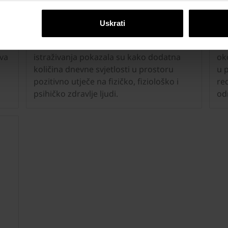
Zdrava klima u vašem prostoru
Op
Uskrati
na
Krovni prozori nisu samo izvor svjetla,
Do
nego i čuvari našeg zdravlja. Mnoga
zd
va
istraživanja pokazala su kako dodatna
ok
količina dnevne svjetlosti u prostoru
u 
pozitivno utječe na fizičko, fiziološko i
re
psihičko zdravlje ljudi.
od