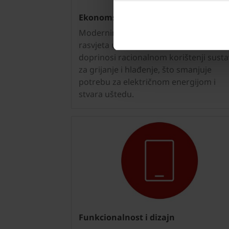
Ekonomska ušteda
Modernim dizajnom pruža se adekvat
rasvjeta u unutrašnjosti potkrovlja i
doprinosi racionalnom korištenji susta
za grijanje i hlađenje, što smanjuje
potrebu za električnom energijom i
stvara uštedu.
Funkcionalnost i dizajn