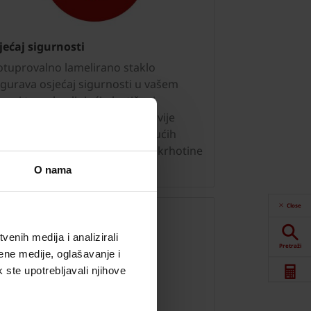
jećaj sigurnosti
otuprovalno lamelirano staklo
igurava osjećaj sigurnosti u vašem
mu i to zahvaljujući plastičnoj
mbrani postavljenoj između dvije
aklene ploče, koja štiti od mogućih
tećenja i lomljenja te zadržava krhotine
akla u slučaju loma.
O nama
Close
enih medija i analizirali
Pretraži
ene medije, oglašavanje i
k ste upotrebljavali njihove
Alati