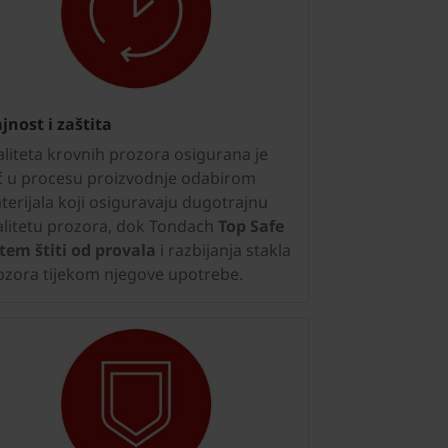
ajnost i zaštita
aliteta krovnih prozora osigurana je
ć u procesu proizvodnje odabirom
terijala koji osiguravaju dugotrajnu
alitetu prozora, dok Tondach
Top Safe
stem štiti od provala
i razbijanja stakla
ozora tijekom njegove upotrebe.