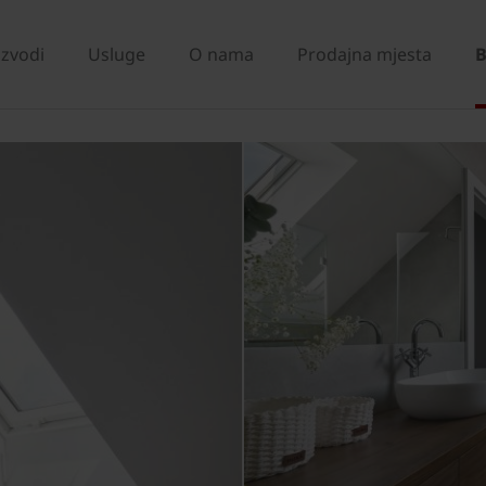
izvodi
Usluge
O nama
Prodajna mjesta
B