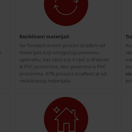
Reciklirani materijali
Tr
Svi Tondach krovni prozori izrađeni od
Kv
e
materijala koji omogućuju ponovnu
ve
m
upotrebu, bez obzira je li riječ o drvenim
ma
ili PVC prozorima. Ako govorimo o PVC
kv
prozorima, 47% prozora izrađeno je od
si
recikliranog materijala.
pr