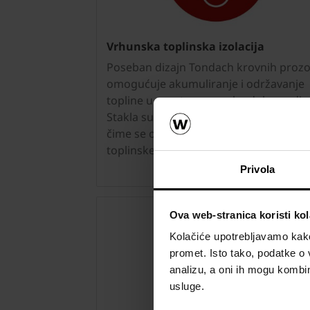
Vrhunska toplinska izolacija
Poseban dizajn Tondach krovnih proz
omogućuje akumuliranje i održavanje
topline u prostoru u svako doba godin
Stakla su vakumirana i punjena argo
čime se osiguravaju značajne uštede
toplinske energije i niži računi za grijan
Privola
Ova web-stranica koristi kol
Kolačiće upotrebljavamo kako 
promet. Isto tako, podatke o 
analizu, a oni ih mogu kombini
usluge.