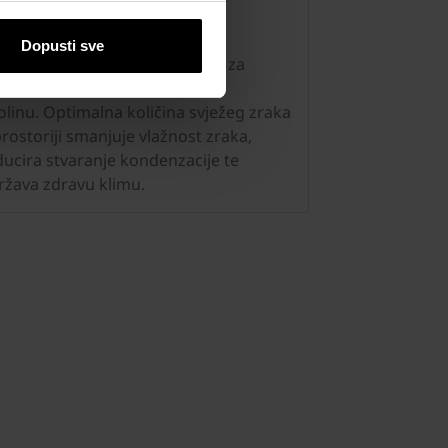
Preuzimanja
timalna ventilacija prostora
Dopusti sve
bra ventilacija u domu ključ je za
Kontakt
ravu i ugodnu životnu
olinu. Optimalna količina svježeg zraka
prostoriji smanjuje vlažnost zraka,
ducira stvaranje kondenzacije te
ržava zdravu klimu.