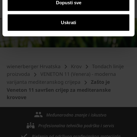
TEHNIČKO I PRODAJNO SAVJETOVANJE
Dopusti sve
Uskrati
wienerberger Hrvatska
Krov
Tondach linije
proizvoda
VENETON 11 (Venera) - moderna
varijanta mediteranskog crijepa
Zašto je
Veneton 11 savršen crijep za mediteranske
krovove
Međunarodno znanje i iskustvo
Profesionalna tehnička podrška i servis
Rješenja od održivog građevinskog materijala