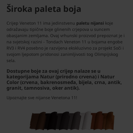
Široka paleta boja
Crijep Veneton 11 ima jedinstvenu
paletu nijansi
koje
odražavaju tipične boje glinenih crjepova u suncem
obasjanim zemljama. Ovaj vrhunski proizvod prepoznat je i
na svjetskoj razini - Tondach Veneton 11 u bojama engobe
RV3 i RV4 posebno je razvijena ekskluzivno za projekt Soči i
svojom ljepotom pridonosi zanimljivosti tog Olimpijskog
sela.
Dostupne boje za ovaj crijep nalaze se u
kategorijama
Natur
(prirodno crvena) i
Natur
Color
(crvena, bakrenosmeđa, bijela, crna, antik,
granit, tamnosiva, oker antik).
Upoznajte sve nijanse Venetona 11!