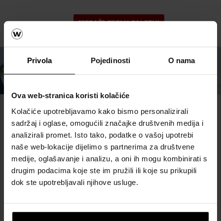
ISTRAŽI CIJELU PALETU!
Privola
Pojedinosti
O nama
Ova web-stranica koristi kolačiće
Kolačiće upotrebljavamo kako bismo personalizirali
Dogovorite se za sastanak
sadržaj i oglase, omogućili značajke društvenih medija i
sa projektno-tehničkim
analizirali promet. Isto tako, podatke o vašoj upotrebi
timom
naše web-lokacije dijelimo s partnerima za društvene
medije, oglašavanje i analizu, a oni ih mogu kombinirati s
drugim podacima koje ste im pružili ili koje su prikupili
Trebate tehničku pomoć? Kontaktirajte nas za besplatnu
dok ste upotrebljavali njihove usluge.
tehničku pomoć, prodajno savjetovanje ili izračun
materijala.