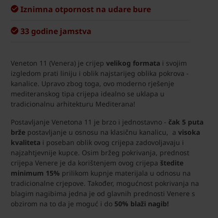
Iznimna otpornost na udare bure
33 godine jamstva
Veneton 11 (Venera) je crijep
velikog formata
i svojim
izgledom prati liniju i oblik najstarijeg oblika pokrova -
kanalice. Upravo zbog toga, ovo moderno rješenje
mediteranskog tipa crijepa idealno se uklapa u
tradicionalnu arhitekturu Mediterana!
Postavljanje Venetona 11 je brzo i jednostavno -
čak 5 puta
brže
postavljanje u osnosu na klasičnu kanalicu, a
visoka
kvaliteta
i poseban oblik ovog crijepa zadovoljavaju i
najzahtjevnije kupce. Osim bržeg pokrivanja, prednost
crijepa Venere je da korištenjem ovog crijepa
štedite
minimum 15%
prilikom kupnje materijala u odnosu na
tradicionalne crjepove. Također, mogućnost pokrivanja na
blagim nagibima jedna je od glavnih prednosti Venere s
obzirom na to da je moguć i do
50% blaži nagib!