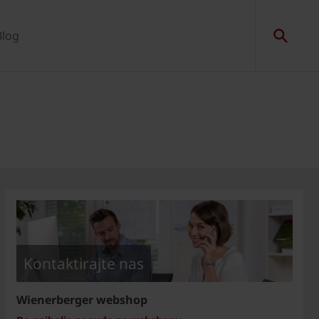
Blog
Kontaktirajte nas
Wienerberger webshop