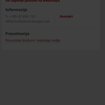
Do najbolje ponude na webshopu
Informacije
+385 47 694 110
Kontakt
office.hr@wienerberger.com
Preuzimanja
Preuzmite brošure i kataloge ovdje