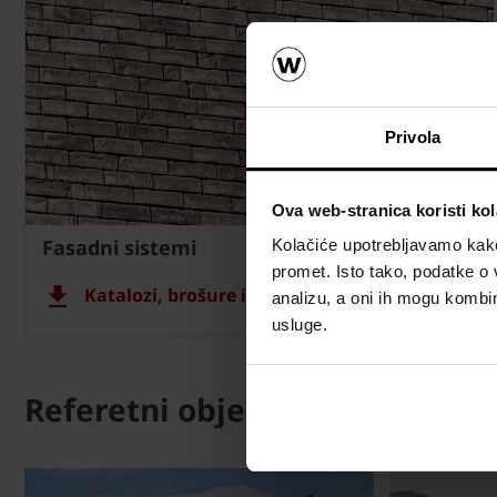
Privola
Ova web-stranica koristi kol
Fasadni sistemi
Kolačiće upotrebljavamo kako 
promet. Isto tako, podatke o 
Katalozi, brošure i tehnička dokumentacija
analizu, a oni ih mogu kombini
usluge.
Referetni objekti