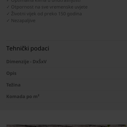
✓ Optimalna klima u unutrašnjosti
✓ Otpornost na sve vremenske uvjete
✓ Životni vijek od preko 150 godina
✓ Nezapaljive
Tehnički podaci
Dimenzije - DxŠxV
Opis
Težina
Komada po m²