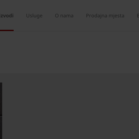
izvodi
Usluge
O nama
Prodajna mjesta