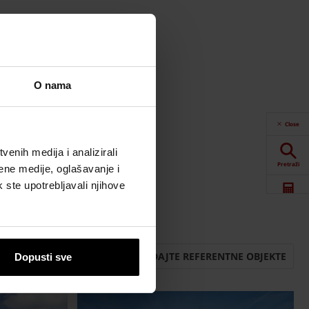
O nama
Close
enih medija i analizirali
Pretraži
ene medije, oglašavanje i
k ste upotrebljavali njihove
Alati
Preuzimanja
POGLEDAJTE REFERENTNE OBJEKTE
Dopusti sve
Kontakt