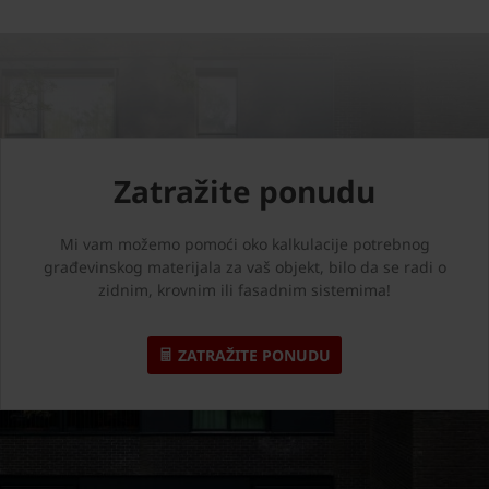
Zatražite ponudu
Mi vam možemo pomoći oko kalkulacije potrebnog
građevinskog materijala za vaš objekt, bilo da se radi o
zidnim, krovnim ili fasadnim sistemima!
ZATRAŽITE PONUDU