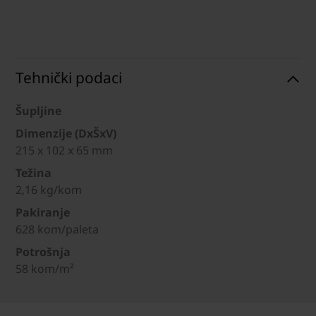
Tehnički podaci
Šupljine
Dimenzije (DxŠxV)
215 x 102 x 65 mm
Težina
2,16 kg/kom
Pakiranje
628 kom/paleta
Potrošnja
58 kom/m²