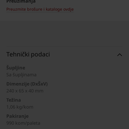
Preuzimanja
Preuzmite brošure i kataloge ovdje
Tehnički podaci
Šupljine
Sa šupljinama
Dimenzije (DxŠxV)
240 x 65 x 40 mm
Težina
1,06 kg/kom
Pakiranje
990 kom/paleta