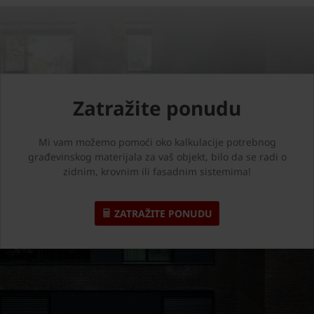
Zatražite ponudu
Mi vam možemo pomoći oko kalkulacije potrebnog
građevinskog materijala za vaš objekt, bilo da se radi o
zidnim, krovnim ili fasadnim sistemima!
ZATRAŽITE PONUDU