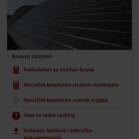
Krovni sistemi
Kalkulatori za izračun krova
Naručite besplatan izračun materijala
Naručite besplatan uzorak crijepa
How to video sadržaj
Katalozi, brošure i tehnička
dokumentacija