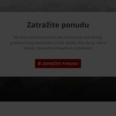
Zatražite ponudu
Mi Vam možemo pomoći oko kalkulacije potrebnog
građevinskog materijala za Vaš objekt, bilo da se radi o
zidnim, krovnim ili fasadnim sistemima!
ZATRAŽITE PONUDU