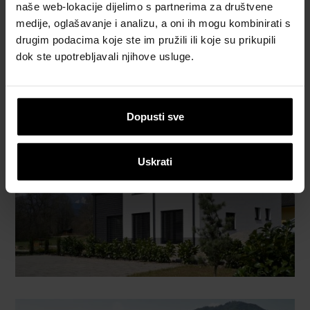
Referetni objekti
naše web-lokacije dijelimo s partnerima za društvene
medije, oglašavanje i analizu, a oni ih mogu kombinirati s
drugim podacima koje ste im pružili ili koje su prikupili
POGLEDAJTE REFERENTNE OBJEKTE
dok ste upotrebljavali njihove usluge.
Dopusti sve
Uskrati