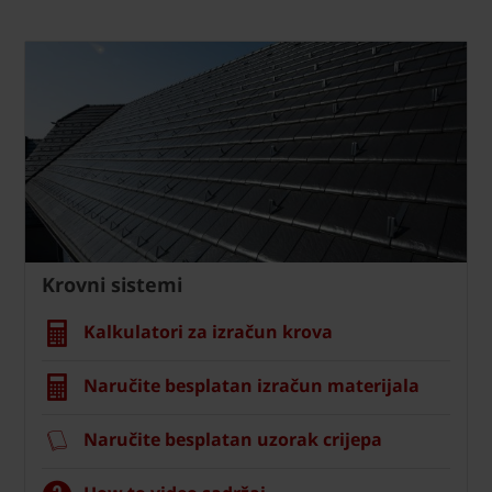
Krovni sistemi
Kalkulatori za izračun krova
Naručite besplatan izračun materijala
Naručite besplatan uzorak crijepa