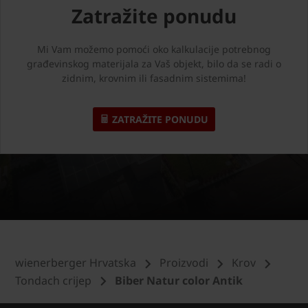
Zatražite ponudu
Mi Vam možemo pomoći oko kalkulacije potrebnog
građevinskog materijala za Vaš objekt, bilo da se radi o
zidnim, krovnim ili fasadnim sistemima!
ZATRAŽITE PONUDU
wienerberger Hrvatska
Proizvodi
Krov
Tondach crijep
Biber Natur color Antik