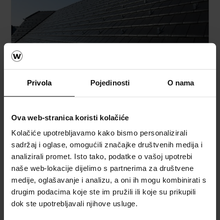
Privola
Pojedinosti
O nama
Krovni sistemi
Kalkulatori za izračun krova
Ova web-stranica koristi kolačiće
Kolačiće upotrebljavamo kako bismo personalizirali
Naručite besplatan izračun materijala
sadržaj i oglase, omogućili značajke društvenih medija i
analizirali promet. Isto tako, podatke o vašoj upotrebi
Naručite besplatan uzorak crijepa
naše web-lokacije dijelimo s partnerima za društvene
medije, oglašavanje i analizu, a oni ih mogu kombinirati s
How to video sadržaj
drugim podacima koje ste im pružili ili koje su prikupili
dok ste upotrebljavali njihove usluge.
Katalozi, brošure i tehnička