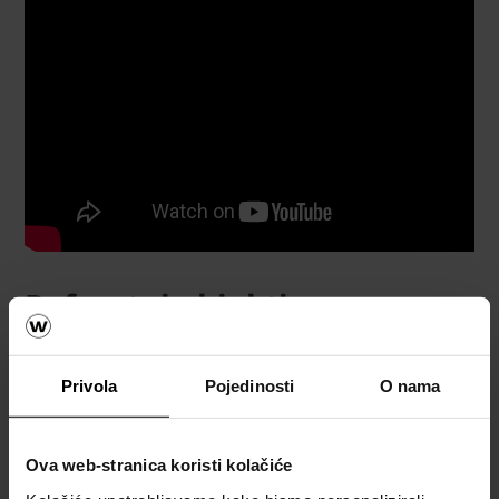
Referetni objekti
POGLEDAJTE REFERENTNE OBJEKTE
Privola
Pojedinosti
O nama
Ova web-stranica koristi kolačiće