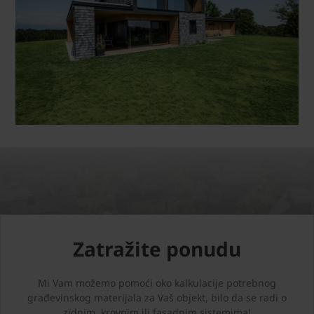
Zatražite ponudu
Mi Vam možemo pomoći oko kalkulacije potrebnog
građevinskog materijala za Vaš objekt, bilo da se radi o
zidnim, krovnim ili fasadnim sistemima!