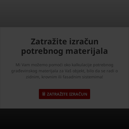
Zatražite izračun
potrebnog materijala
Mi Vam možemo pomoći oko kalkulacije potrebnog
građevinskog materijala za Vaš objekt, bilo da se radi o
zidnim, krovnim ili fasadnim sistemima!
ZATRAŽITE IZRAČUN