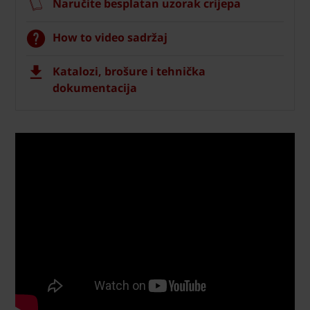
Naručite besplatan uzorak crijepa
How to video sadržaj
Katalozi, brošure i tehnička
dokumentacija