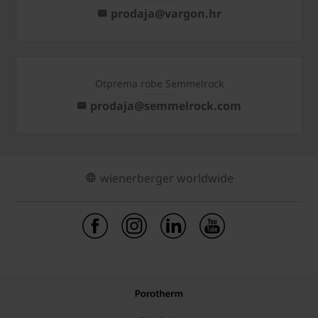
prodaja@vargon.hr
Otprema robe Semmelrock
prodaja@semmelrock.com
wienerberger worldwide