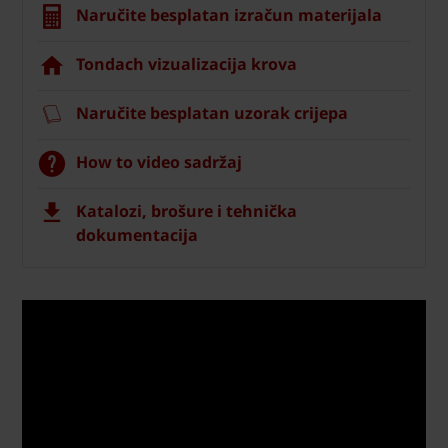
Naručite besplatan izračun materijala
Tondach vizualizacija krova
Naručite besplatan uzorak crijepa
How to video sadržaj
Katalozi, brošure i tehnička
dokumentacija