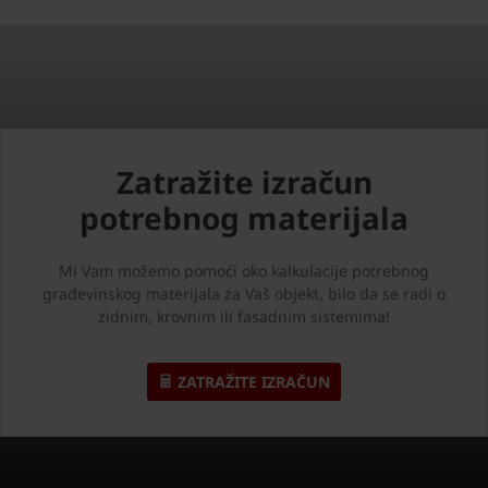
Zatražite izračun
potrebnog materijala
Mi Vam možemo pomoći oko kalkulacije potrebnog
građevinskog materijala za Vaš objekt, bilo da se radi o
zidnim, krovnim ili fasadnim sistemima!
ZATRAŽITE IZRAČUN