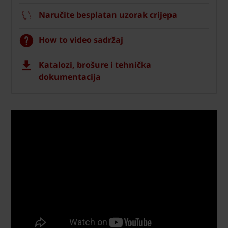
Naručite besplatan uzorak crijepa
How to video sadržaj
Katalozi, brošure i tehnička
dokumentacija