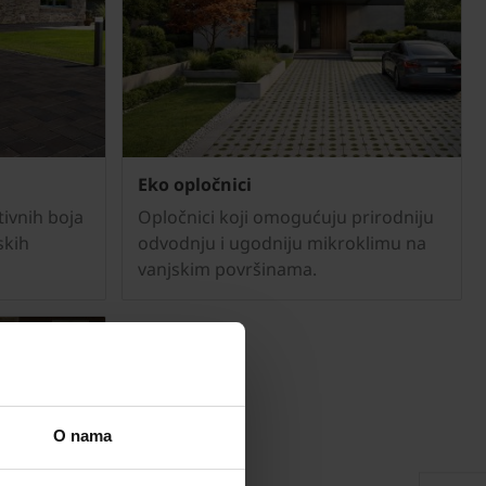
Eko opločnici
ivnih boja
Opločnici koji omogućuju prirodniju
skih
odvodnju i ugodniju mikroklimu na
vanjskim površinama.
O nama