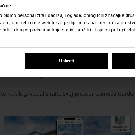
ačiće
li
Senso Grande
bismo personalizirali sadržaj i oglase, omogućili značajke društv
 ploče i stepenice u dvije
Ploče velikog formata u siv
vašoj upotrebi naše web-lokacije dijelimo s partnerima za društv
 formata za elegantno
prošaranim tonovima za 
rati s drugim podacima koje ste im pružili ili koje su prikupili do
anjskih površina.
izgled vanjskih površina.
Uskrati
Semmelrock proizvoda
jte katalog, vizualizirajte svoj prostor pomoću Garde