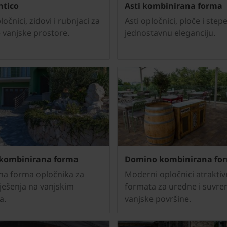
ntico
Asti kombinirana forma
ločnici, zidovi i rubnjaci za
Asti opločnici, ploče i step
vanjske prostore.
jednostavnu eleganciju.
kombinirana forma
Domino kombinirana fo
na forma opločnika za
Moderni opločnici atraktivn
rješenja na vanjskim
formata za uredne i suvr
a.
vanjske površine.