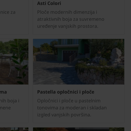
Asti Colori
enice za
Ploče modernih dimenzija i
atraktivnih boja za suvremeno
uređenje vanjskih prostora.
rma
Pastella opločnici i ploče
ih boja i
Opločnici i ploče u pastelnim
emene
tonovima za moderan i skladan
izgled vanjskih površina.