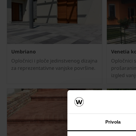
Umbriano
Venetia k
Opločnici i ploče jedinstvenog dizajna
Opločnici 
za reprezentativne vanjske površine.
prošaranim
izgled vanj
Privola