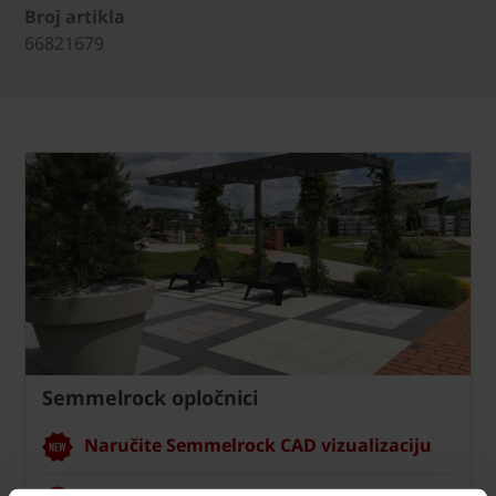
Broj artikla
66821679
Semmelrock opločnici
Naručite Semmelrock CAD vizualizaciju