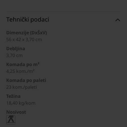
Tehnički podaci
Dimenzije (DxŠxV)
56 x 42 x 3,70 cm
Debljina
3,70 cm
Komada po m²
4,25 kom./m²
Komada po paleti
23 kom./paleti
Težina
18,40 kg/kom
Nosivost