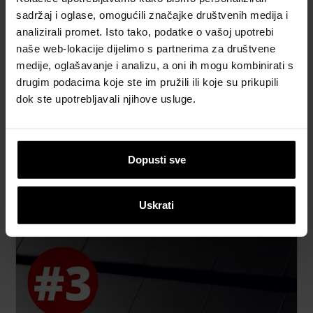
sadržaj i oglase, omogućili značajke društvenih medija i
analizirali promet. Isto tako, podatke o vašoj upotrebi
naše web-lokacije dijelimo s partnerima za društvene
medije, oglašavanje i analizu, a oni ih mogu kombinirati s
Brza ugradnja
drugim podacima koje ste im pružili ili koje su prikupili
dok ste upotrebljavali njihove usluge.
Zbog velikog formata, jednostavnog oblika i
jednostavnog postavljanja na krov, postavljanje
crijepa odvijat će se znatno brže. Samo 10
2
crjepova bit će dovoljno za pokrivanje 1m
krova.
Dopusti sve
Uskrati