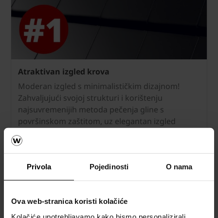
Atraktivan izgled krova
Moderan izgled s minimalističkim dizajnom!
Zahvaljujući svojoj strukturi i korištenju
najsuvremenijih metoda pečenja gline s
površinskom zaštitom, uz elegantan izgled
osigurava optimalnu težinu i izvrsnu mehaničku
čvrstoću.
Privola
Pojedinosti
O nama
Ova web-stranica koristi kolačiće
Kolačiće upotrebljavamo kako bismo personalizirali