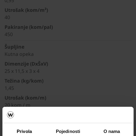
0,95
Utrošak (kom/m²)
40
Pakiranje (kom/pal)
450
Šupljine
Kutna opeka
Dimenzije (DxŠxV)
25 x 11,5 x 3 x 4
Težina (kg/kom)
1,45
Utrošak (kom/m)
20 kom / m
Pakiranje (kom/pal)
-
Privola
Pojedinosti
O nama