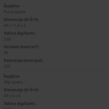
Šupljine
Puna opeka
Dimenzije (D×Š×V)
49 x 11,5 x 4
Težina (kg/kom)
3,60
Utrošak (kom/m²)
40
Pakiranje (kom/pal)
250
Šupljine
Slip opeka
Dimenzije (D×Š×V)
49 x 3 x 4
Težina (kg/kom)