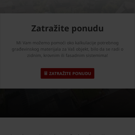
Zatražite ponudu
Mi Vam možemo pomoći oko kalkulacije potrebnog
građevinskog materijala za Vaš objekt, bilo da se radi o
zidnim, krovnim ili fasadnim sistemima!
ZATRAŽITE PONUDU