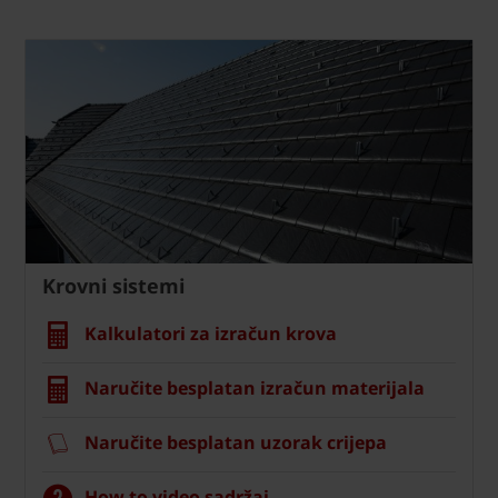
Krovni sistemi
Kalkulatori za izračun krova
Naručite besplatan izračun materijala
Naručite besplatan uzorak crijepa
How to video sadržaj