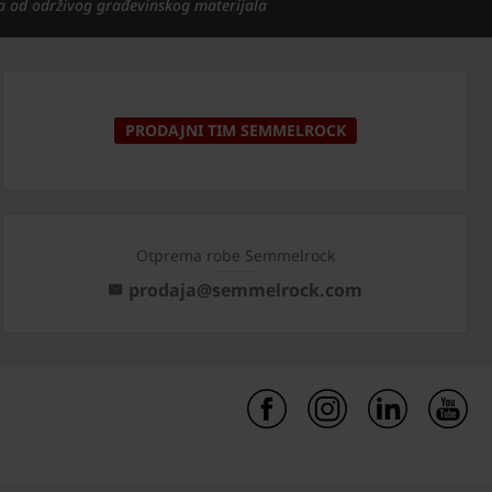
a od održivog građevinskog materijala
PRODAJNI TIM SEMMELROCK
Otprema robe Semmelrock
prodaja@semmelrock.com