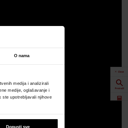
O nama
Close
enih medija i analizirali
Pretraži
ene medije, oglašavanje i
k ste upotrebljavali njihove
Alati
Preuzimanja
Dopusti sve