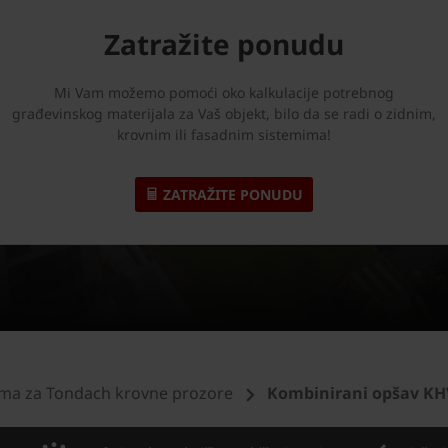
Zatražite ponudu
Mi Vam možemo pomoći oko kalkulacije potrebnog
građevinskog materijala za Vaš objekt, bilo da se radi o zidnim,
krovnim ili fasadnim sistemima!
ZATRAŽITE PONUDU
ma za Tondach krovne prozore
Kombinirani opšav KH