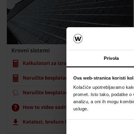
Krovni sistemi
Privola
Kalkulatori za izračun krova
Naručite besplatan izračun materijala
Ova web-stranica koristi kol
Kolačiće upotrebljavamo kako 
Naručite besplatan uzorak crijepa
promet. Isto tako, podatke o 
analizu, a oni ih mogu kombini
How to video sadržaj
usluge.
Katalozi, brošure i tehnička dokumentacija