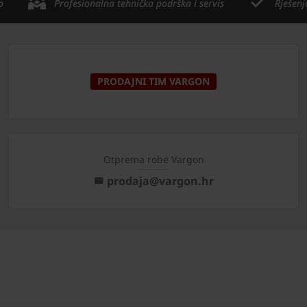
o
Profesionalna tehnička podrška i servis
Rješenj
PRODAJNI TIM VARGON
Otprema robe Vargon
prodaja@vargon.hr