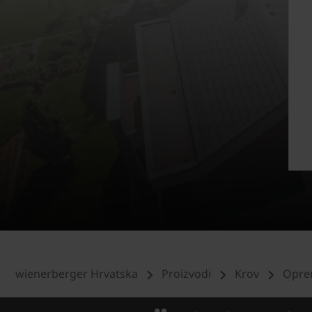
wienerberger Hrvatska
Proizvodi
Krov
Opre