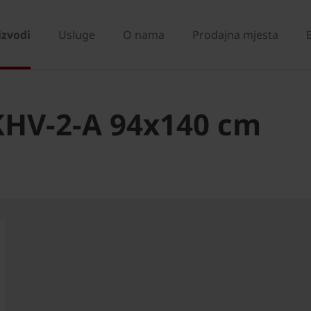
izvodi
Usluge
O nama
Prodajna mjesta
KHV-2-A 94x140 cm