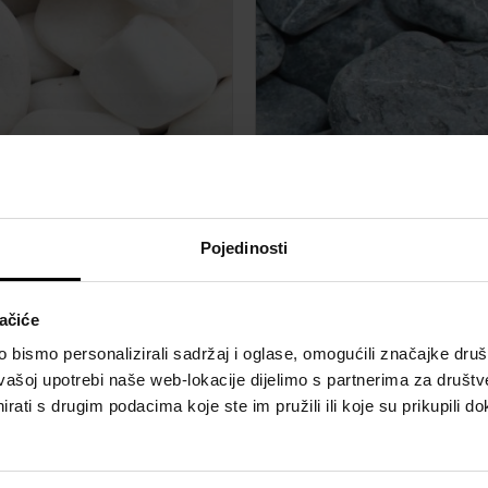
vni oblutci bijela
Dekorativni oblutci si
Pojedinosti
ačiće
bismo personalizirali sadržaj i oglase, omogućili značajke društv
vašoj upotrebi naše web-lokacije dijelimo s partnerima za društv
rati s drugim podacima koje ste im pružili ili koje su prikupili do