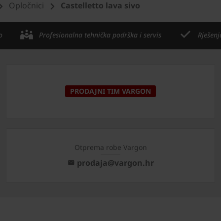
Opločnici
Castelletto lava sivo
o
Profesionalna tehnička podrška i servis
Rješenj
PRODAJNI TIM VARGON
Otprema robe Vargon
prodaja@vargon.hr