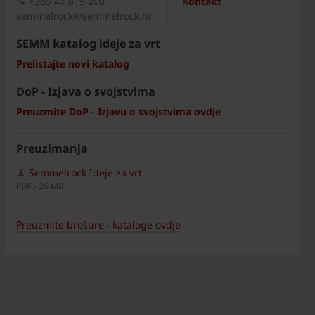
+385 47 819 200​
Kontakt
semmelrock@semmelrock.hr
SEMM katalog ideje za vrt
Prelistajte novi katalog
DoP - Izjava o svojstvima
Preuzmite DoP - Izjavu o svojstvima ovdje
Preuzimanja
Semmelrock Ideje za vrt
PDF - 26 MB
Preuzmite brošure i kataloge ovdje