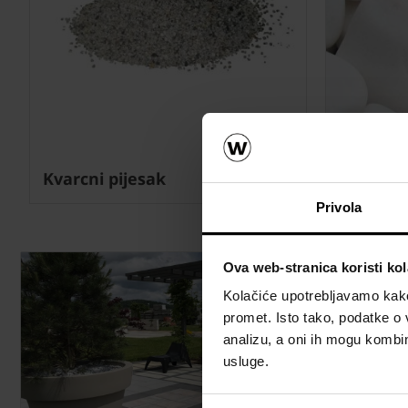
Kvarcni pijesak
Dekorati
Privola
Ova web-stranica koristi kol
Kolačiće upotrebljavamo kako 
promet. Isto tako, podatke o 
analizu, a oni ih mogu kombini
usluge.