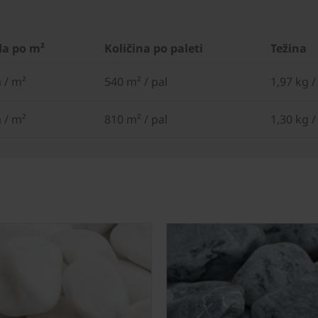
a po m²
Količina po paleti
Težina
 / m²
540 m² / pal
1,97 kg 
 / m²
810 m² / pal
1,30 kg 