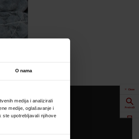
va
O nama
Close
enih medija i analizirali
Pretraži
ene medije, oglašavanje i
k ste upotrebljavali njihove
Alati