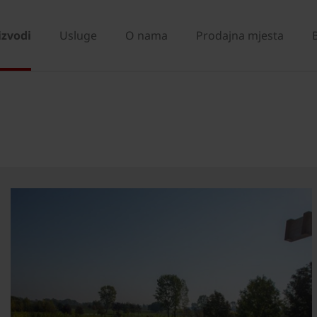
izvodi
Usluge
O nama
Prodajna mjesta