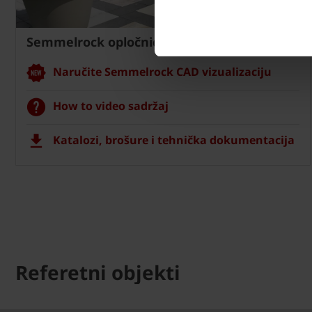
Semmelrock opločnici
Naručite Semmelrock CAD vizualizaciju
How to video sadržaj
Katalozi, brošure i tehnička dokumentacija
Referetni objekti