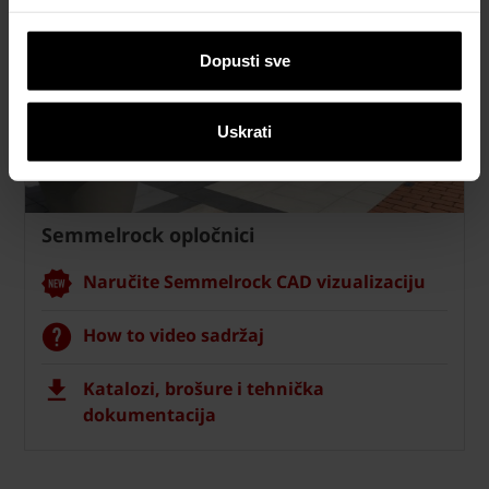
Dopusti sve
Uskrati
Semmelrock opločnici
Naručite Semmelrock CAD vizualizaciju
How to video sadržaj
Katalozi, brošure i tehnička
dokumentacija