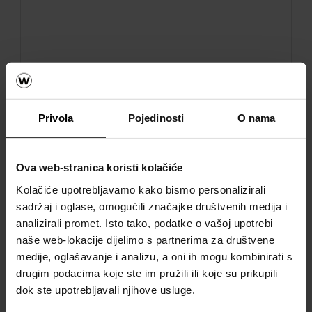
Privola
Pojedinosti
O nama
Next
Ova web-stranica koristi kolačiće
Kolačiće upotrebljavamo kako bismo personalizirali
sadržaj i oglase, omogućili značajke društvenih medija i
analizirali promet. Isto tako, podatke o vašoj upotrebi
Plastični rubnjak za oblutke crna
naše web-lokacije dijelimo s partnerima za društvene
100x7,8 cm
medije, oglašavanje i analizu, a oni ih mogu kombinirati s
drugim podacima koje ste im pružili ili koje su prikupili
dok ste upotrebljavali njihove usluge.