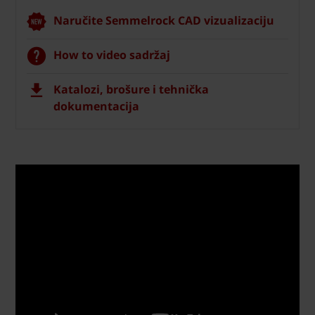
Naručite Semmelrock CAD vizualizaciju
How to video sadržaj
Katalozi, brošure i tehnička
dokumentacija