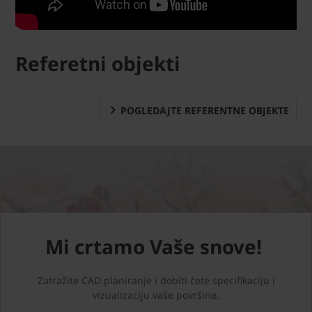
Referetni objekti
POGLEDAJTE REFERENTNE OBJEKTE
Mi crtamo Vaše snove!
Zatražite CAD planiranje i dobiti ćete specifikaciju i
vizualizaciju vaše površine.