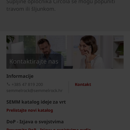
Šupljine opločnika Circola se mogu popuniti
travom ili šljunkom.
Kontaktirajte nas
Informacije
+385 47 819 200​
Kontakt
semmelrock@semmelrock.hr
SEMM katalog ideje za vrt
Prelistajte novi katalog
DoP - Izjava o svojstvima
Preuzmite DoP - Izjavu o svojstvima ovdje