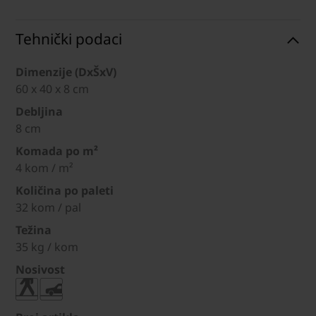
Tehnički podaci
Dimenzije (DxŠxV)
60 x 40 x 8 cm
Debljina
8 cm
Komada po m²
4 kom / m²
Količina po paleti
32 kom / pal
Težina
35 kg / kom
Nosivost