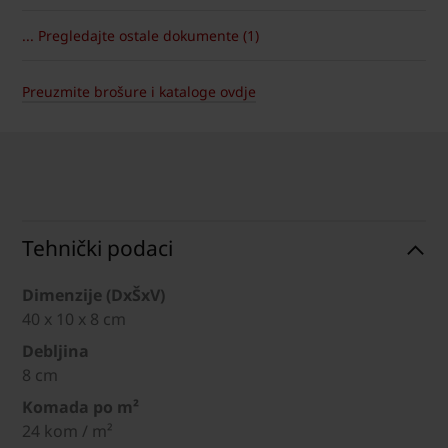
... Pregledajte ostale dokumente (1)
Preuzmite brošure i kataloge ovdje
Tehnički podaci
Dimenzije (DxŠxV)
40 x 10 x 8 cm
Debljina
8 cm
Komada po m²
24 kom / m²