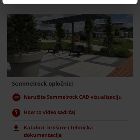
Semmelrock opločnici
Naručite Semmelrock CAD vizualizaciju
How to video sadržaj
Katalozi, brošure i tehnička
dokumentacija