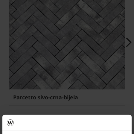
Next
Parcetto sivo-crna-bijela
Dodatna oprema