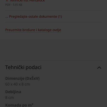
Tehnički list Pentalock
PDF - 535 KB
... Pregledajte ostale dokumente (1)
Preuzmite brošure i kataloge ovdje
Tehnički podaci
Dimenzije (DxŠxV)
60 x 40 x 8 cm
Debljina
8 cm
Komada po m²