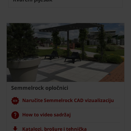
Semmelrock opločnici
Naručite Semmelrock CAD vizualizaciju
How to video sadržaj
Katalozi, brošure i tehnička