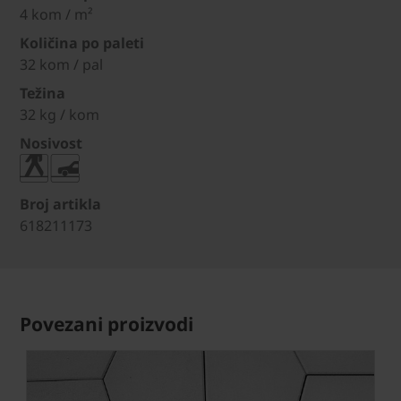
4 kom / m²
Količina po paleti
32 kom / pal
Težina
32 kg / kom
Nosivost
Broj artikla
618211173
Povezani proizvodi