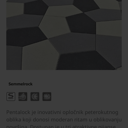
Pentalock je inovativni opločnik peterokutnog
oblika koji donosi moderan ritam u oblikovanju
površina. Dostupan je u tri atraktivne nijanse