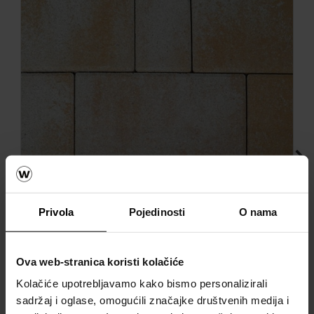
Next
Privola
Pojedinosti
O nama
Ova web-stranica koristi kolačiće
Rettango kombinirana forma sahara
Kolačiće upotrebljavamo kako bismo personalizirali
sadržaj i oglase, omogućili značajke društvenih medija i