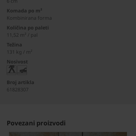
6 cm
Komada po m²
Kombinirana forma
Količina po paleti
11,52 m² / pal
Težina
131 kg / m²
Nosivost
Broj artikla
61828307
Povezani proizvodi