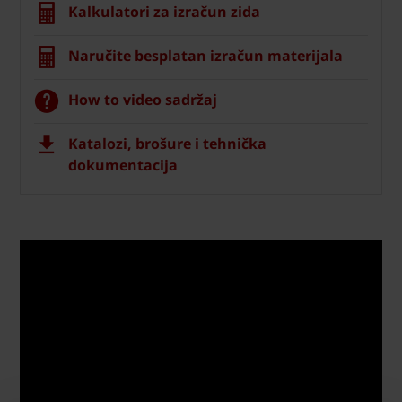
Kalkulatori za izračun zida
Naručite besplatan izračun materijala
How to video sadržaj
Katalozi, brošure i tehnička
dokumentacija