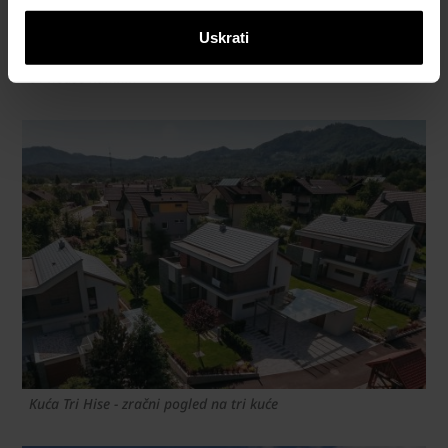
Uskrati
e4 house Kamnik
Kuća Tri Hise - zračni pogled na tri kuće