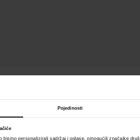
Pojedinosti
ačiće
bismo personalizirali sadržaj i oglase, omogućili značajke društv