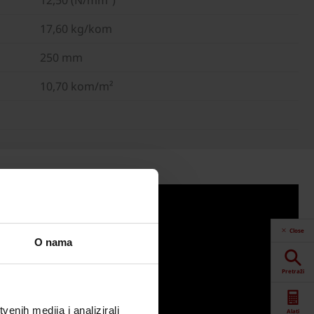
17,60 kg/kom
250 mm
10,70 kom/m²
Close
O nama
Pretraži
enih medija i analizirali
Alati