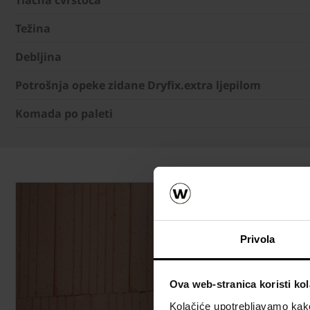
Težina
Debljina
Potrošnja opeke zidane Dryfix.extra ljepilom
Komada po paleti
Privola
Ova web-stranica koristi kol
Kolačiće upotrebljavamo kako 