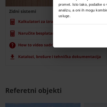
promet. Isto tako, podatke o 
analizu, a oni ih mogu kombini
Zidni sistemi
usluge.
Kalkulatori za izračun zida
Naručite besplatan izračun materijala
How to video sadržaj
Katalozi, brošure i tehnička dokumentacija
Referetni objekti