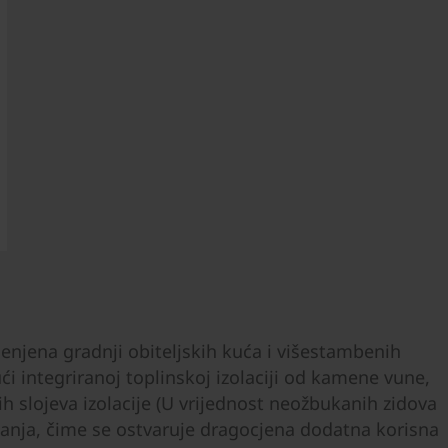
enjena gradnji obiteljskih kuća i višestambenih
ći integriranoj toplinskoj izolaciji od kamene vune,
h slojeva izolacije (U vrijednost neožbukanih zidova
tanja, čime se ostvaruje dragocjena dodatna korisna