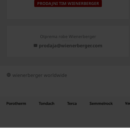
PRODAJNI TIM WIENERBERGER
Otprema robe Wienerberger
prodaja@wienerberger.com
wienerberger worldwide