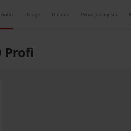
izvodi
Usluge
O nama
Prodajna mjesta
 Profi