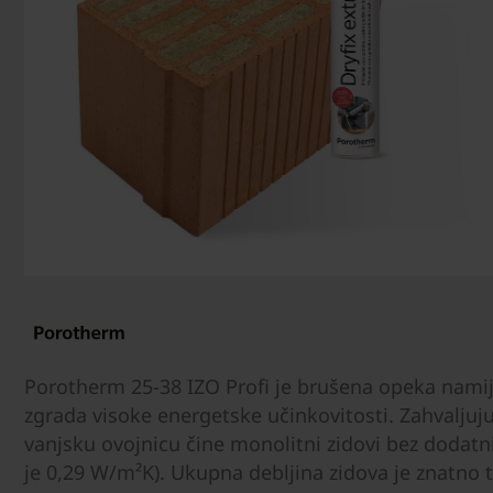
Porotherm 25-38 IZO Profi je brušena opeka namij
zgrada visoke energetske učinkovitosti. Zahvaljuju
vanjsku ovojnicu čine monolitni zidovi bez dodatni
je 0,29 W/m²K). Ukupna debljina zidova je znatno 