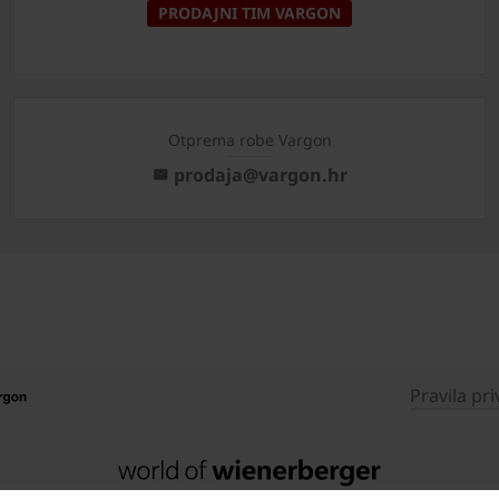
PRODAJNI TIM VARGON
Otprema robe Vargon
prodaja@vargon.hr
Pravila pri