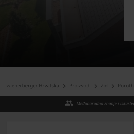
wienerberger Hrvatska
Proizvodi
Zid
Poroth
Međunarodno znanje i iskustv