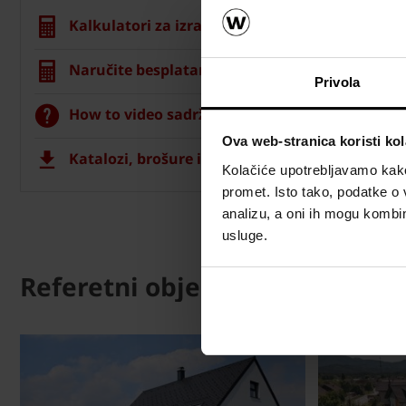
Kalkulatori za izračun zida
Naručite besplatan izračun materijala
Privola
How to video sadržaj
Ova web-stranica koristi kol
Katalozi, brošure i tehnička dokumentacija
Kolačiće upotrebljavamo kako 
promet. Isto tako, podatke o 
analizu, a oni ih mogu kombini
usluge.
Referetni objekti