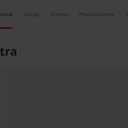
izvodi
Usluge
O nama
Prodajna mjesta
tra