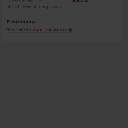
+385 47 694 110
Kontakt
office.hr@wienerberger.com
Preuzimanja
Preuzmite brošure i kataloge ovdje