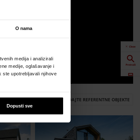
O nama
Close
enih medija i analizirali
Pretraži
ene medije, oglašavanje i
k ste upotrebljavali njihove
Alati
POGLEDAJTE REFERENTNE OBJEKTE
Preuzimanja
Dopusti sve
Kontakt