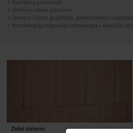
✓ Savršena preciznost
✓ Iznimno ravne površine
✓ Uredno i čisto gradilište, jednostavnija logistika
✓ Kombinacija najnovije tehnologije i ekološki prih
Zidni sistemi