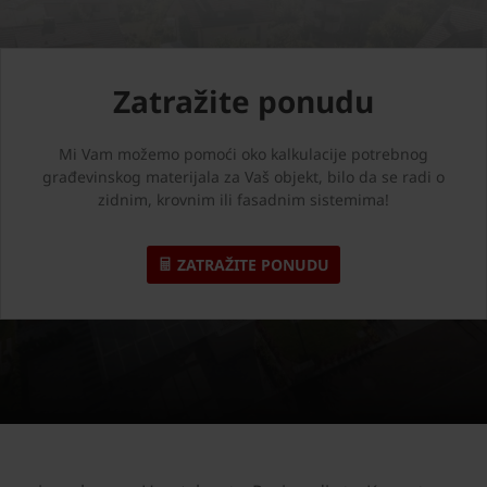
Zatražite ponudu
Mi Vam možemo pomoći oko kalkulacije potrebnog
građevinskog materijala za Vaš objekt, bilo da se radi o
zidnim, krovnim ili fasadnim sistemima!
ZATRAŽITE PONUDU