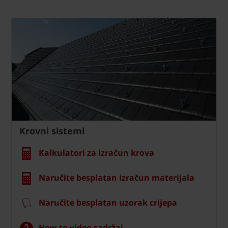
Krovni sistemi
Kalkulatori za izračun krova
Naručite besplatan izračun materijala
Naručite besplatan uzorak crijepa
How to video sadržaj