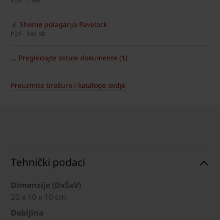
PDF - 1 MB
Sheme polaganja Pavelock
PDF - 546 KB
... Pregledajte ostale dokumente (1)
Preuzmite brošure i kataloge ovdje
Tehnički podaci
Dimenzije (DxŠxV)
20 x 10 x 10 cm
Debljina