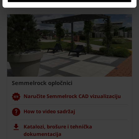
Semmelrock opločnici
Naručite Semmelrock CAD vizualizaciju
How to video sadržaj
Katalozi, brošure i tehnička
dokumentacija