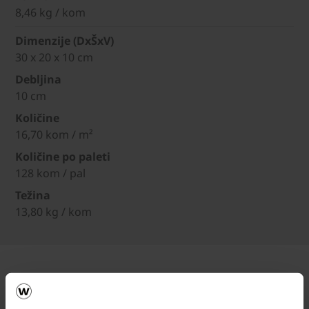
8,46 kg / kom
Dimenzije (DxŠxV)
30 x 20 x 10 cm
Debljina
10 cm
Količine
16,70 kom / m²
Količine po paleti
128 kom / pal
Težina
13,80 kg / kom
Dodatna oprema