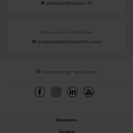
prodaja@vargon.hr
Otprema robe Semmelrock
prodaja@semmelrock.com
wienerberger worldwide