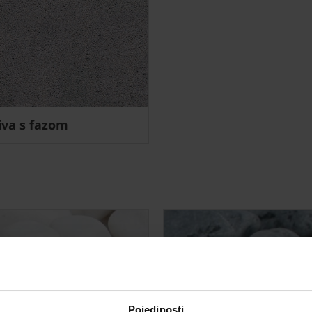
siva s fazom
Pojedinosti