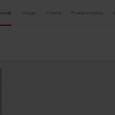
izvodi
Usluge
O nama
Prodajna mjesta