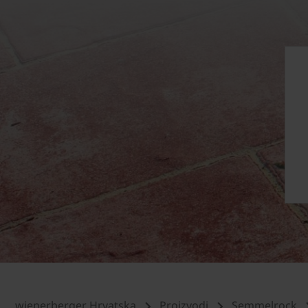
wienerberger Hrvatska
Proizvodi
Semmelrock