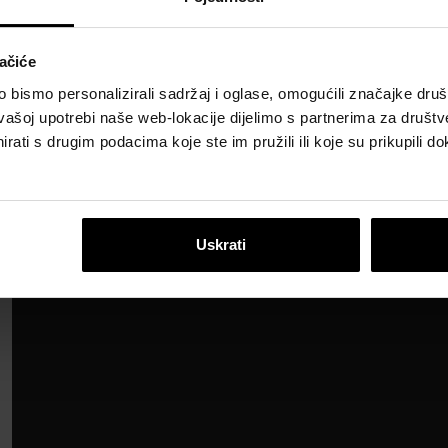
ačiće
bismo personalizirali sadržaj i oglase, omogućili značajke društv
vašoj upotrebi naše web-lokacije dijelimo s partnerima za društv
rati s drugim podacima koje ste im pružili ili koje su prikupili do
vni oblutci bijela
Dekorativni oblutci si
Uskrati