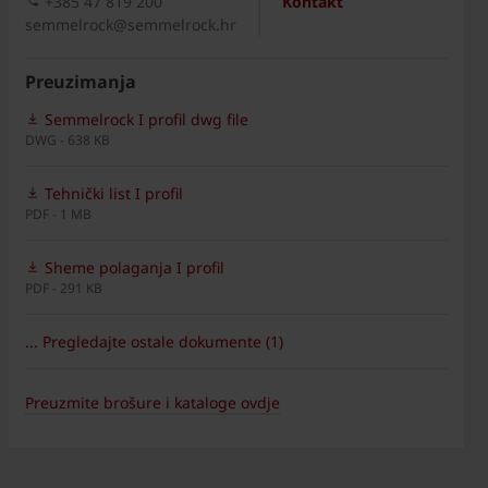
+385 47 819 200​
Kontakt
semmelrock@semmelrock.hr
Preuzimanja
Semmelrock I profil dwg file
DWG - 638 KB
Tehnički list I profil
PDF - 1 MB
Sheme polaganja I profil
PDF - 291 KB
... Pregledajte ostale dokumente (1)
Preuzmite brošure i kataloge ovdje