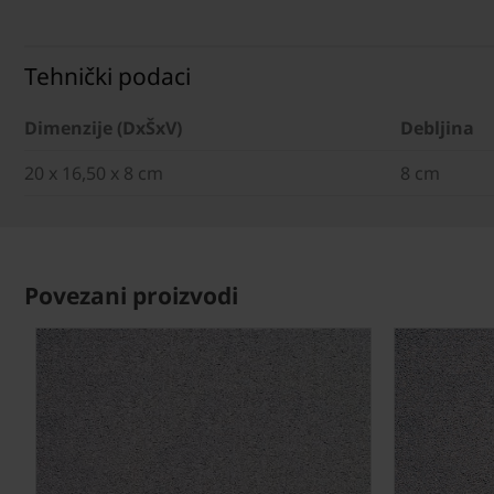
Tehnički podaci
Dimenzije (DxŠxV)
Debljina
20 x 16,50 x 8 cm
8 cm
Povezani proizvodi