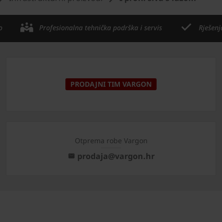
o
Profesionalna tehnička podrška i servis
Rješenj
PRODAJNI TIM VARGON
Otprema robe Vargon
prodaja@vargon.hr