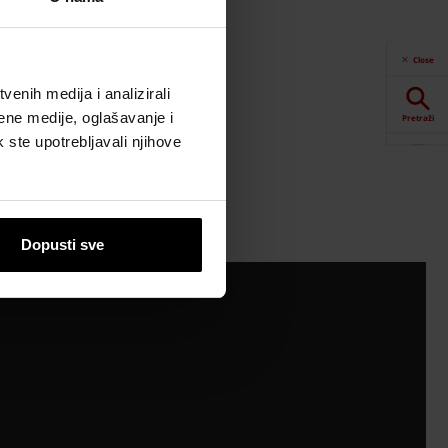
Close
enih medija i analizirali
ene medije, oglašavanje i
Pretraži
k ste upotrebljavali njihove
Alati
va
Preuzimanja
Dopusti sve
Kontakt