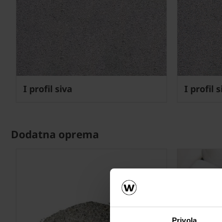
I profil siva
I profil 
Dodatna oprema
Privola