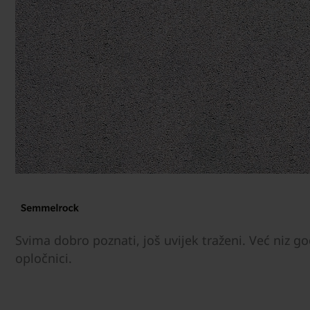
Svima dobro poznati, još uvijek traženi. Već niz god
opločnici.