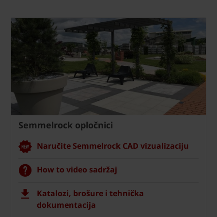
Semmelrock opločnici
Naručite Semmelrock CAD vizualizaciju
How to video sadržaj
Katalozi, brošure i tehnička
dokumentacija