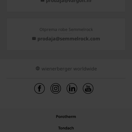
prodaja@vargon.hr
Otprema robe Semmelrock
prodaja@semmelrock.com
wienerberger worldwide