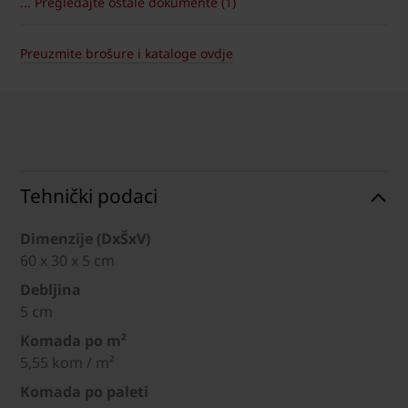
... Pregledajte ostale dokumente (1)
Preuzmite brošure i kataloge ovdje
Tehnički podaci
Dimenzije (DxŠxV)
60 x 30 x 5 cm
Debljina
5 cm
Komada po m²
5,55 kom / m²
Komada po paleti