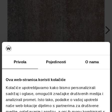
Next
Privola
Pojedinosti
O nama
Asti Colori ploče crveno bazalt
prošarana
Ova web-stranica koristi kolačiće
Kolačiće upotrebljavamo kako bismo personalizirali
sadržaj i oglase, omogućili značajke društvenih medija i
analizirali promet. Isto tako, podatke o vašoj upotrebi
Dodatni elementi
naše web-lokacije dijelimo s partnerima za društvene
medije, oglašavanje i analizu, a oni ih mogu kombinirati s