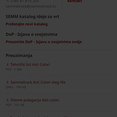
+385 47 819 200​
Kontakt
semmelrock@semmelrock.hr
SEMM katalog ideje za vrt
Prelistajte novi katalog
DoP - Izjava o svojstvima
Preuzmite DoP - Izjavu o svojstvima ovdje
Preuzimanja
Tehnički list Asti Colori
PDF - 2 MB
Semmelrock Asti Colori dwg file
DWG - 780 KB
Sheme polaganja Asti colori
PDF - 191 KB