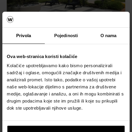
Semmelrock opločnici
Privola
Pojedinosti
O nama
Naručite Semmelrock CAD vizualizaciju
Ova web-stranica koristi kolačiće
How to video sadržaj
Kolačiće upotrebljavamo kako bismo personalizirali
sadržaj i oglase, omogućili značajke društvenih medija i
Katalozi, brošure i tehnička
analizirali promet. Isto tako, podatke o vašoj upotrebi
dokumentacija
naše web-lokacije dijelimo s partnerima za društvene
medije, oglašavanje i analizu, a oni ih mogu kombinirati s
drugim podacima koje ste im pružili ili koje su prikupili
dok ste upotrebljavali njihove usluge.