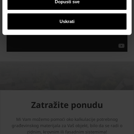
Dopusti sve
Uskrati
Zatražite ponudu
Mi Vam možemo pomoći oko kalkulacije potrebnog
građevinskog materijala za Vaš objekt, bilo da se radi o
zidnim, krovnim ili fasadnim sistemima!