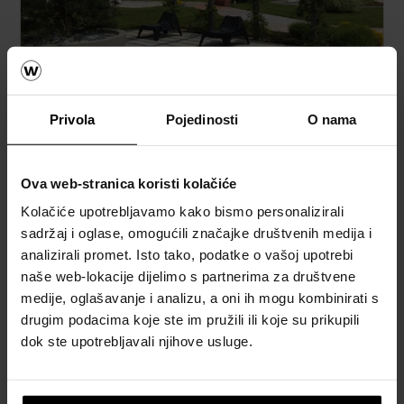
Privola
Pojedinosti
O nama
Semmelrock opločnici
Naručite Semmelrock CAD vizualizaciju
Ova web-stranica koristi kolačiće
How to video sadržaj
Kolačiće upotrebljavamo kako bismo personalizirali
sadržaj i oglase, omogućili značajke društvenih medija i
Katalozi, brošure i tehnička
analizirali promet. Isto tako, podatke o vašoj upotrebi
dokumentacija
naše web-lokacije dijelimo s partnerima za društvene
medije, oglašavanje i analizu, a oni ih mogu kombinirati s
drugim podacima koje ste im pružili ili koje su prikupili
dok ste upotrebljavali njihove usluge.