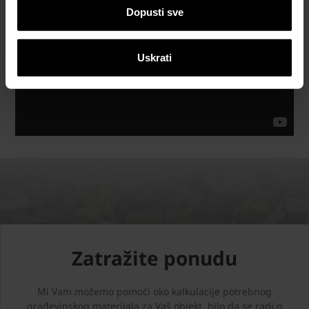
Dopusti sve
Uskrati
Zatražite ponudu
Mi Vam možemo pomoći oko kalkulacije potrebnog
građevinskog materijala za Vaš objekt, bilo da se radi o