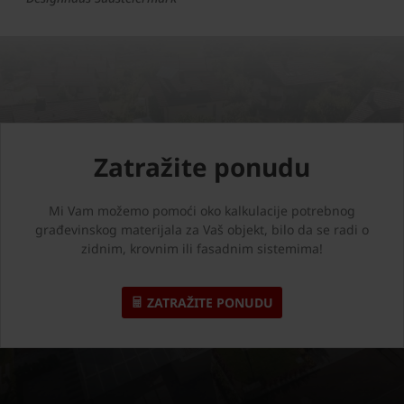
Zatražite ponudu
Mi Vam možemo pomoći oko kalkulacije potrebnog
građevinskog materijala za Vaš objekt, bilo da se radi o
zidnim, krovnim ili fasadnim sistemima!
ZATRAŽITE PONUDU