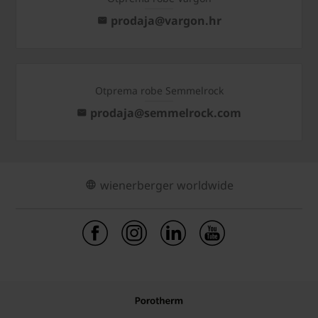
prodaja@vargon.hr
Otprema robe Semmelrock
prodaja@semmelrock.com
wienerberger worldwide